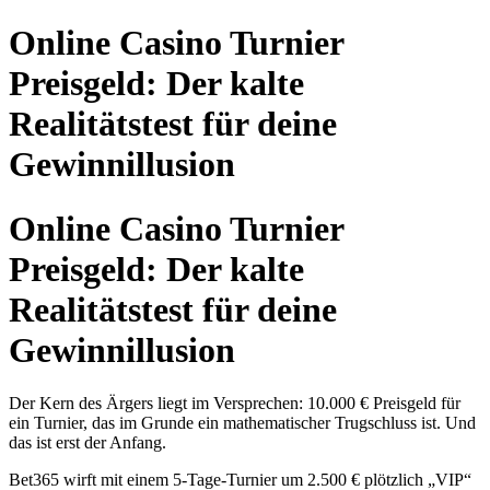
Online Casino Turnier
Preisgeld: Der kalte
Realitätstest für deine
Gewinnillusion
Online Casino Turnier
Preisgeld: Der kalte
Realitätstest für deine
Gewinnillusion
Der Kern des Ärgers liegt im Versprechen: 10.000 € Preisgeld für
ein Turnier, das im Grunde ein mathematischer Trugschluss ist. Und
das ist erst der Anfang.
Bet365 wirft mit einem 5‑Tage‑Turnier um 2.500 € plötzlich „VIP“